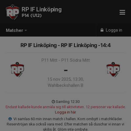
RP IF Linköping
P14 (U12)
Logga in
Matcher
RP IF Linköping - RP IF Linköping -14:4
P11 Mitt - P11 Södra Mitt
-
15 nov 2025, 13:30,
Wahlbeckshallen B
Samling 12:30
Endast kallade kunde anmäla sig till aktiviteten. 12 personer var kallade.
Logga in här
Vi samlas 60 min innan match i hallen. Kom ombytt i matchkläder.
Reservtröjan ska också vara med. Efter matchen så duschar vi innan vi
skiljs åt. Glöm inte ombyte.