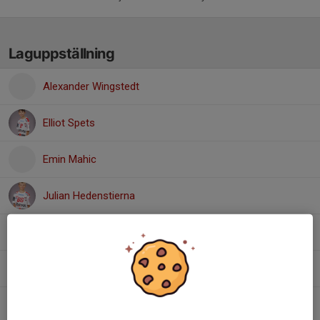
Laguppställning
Alexander Wingstedt
Elliot Spets
Emin Mahic
Julian Hedenstierna
Loke Björn
Ludvig Nyberg
Ludvig Thorsén