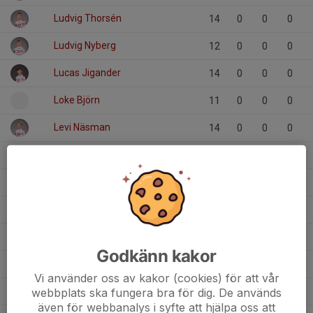
Ludvig Thorsén
14
0
0
0
Ludvig Nyberg
12
0
0
0
Lucas Jigander
14
0
0
0
Loke Björn
11
0
0
0
Levi Näsman
14
0
0
0
Karl Risto
6
0
0
0
Julian Hedenstierna
21
0
0
0
Ivar Sköld
12
0
0
0
Hampus Strömquist
13
0
0
0
Godkänn kakor
Folke Bjarnolf
14
0
0
0
Vi använder oss av kakor (cookies) för att vår
Felix Weberg
webbplats ska fungera bra för dig. De används
13
0
0
0
även för webbanalys i syfte att hjälpa oss att