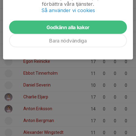
Erik Nöjd
11
0
0
0
förbättra våra tjänster.
Så använder vi cookies
Emin Mahic
11
0
0
0
Emil Hallén
13
0
0
0
Godkänn alla kakor
Elliot Spets
13
0
0
0
Bara nödvändiga
Elias Wangberg
13
0
0
0
Egon Reinicke
17
0
0
0
Ebbot Tinnerholm
11
0
0
0
Daniel Severin
10
0
0
0
Charlie Eljarp
17
0
0
0
Anton Eriksson
14
0
0
0
Anton Bergman
17
0
0
0
Alexander Wingstedt
11
0
0
0