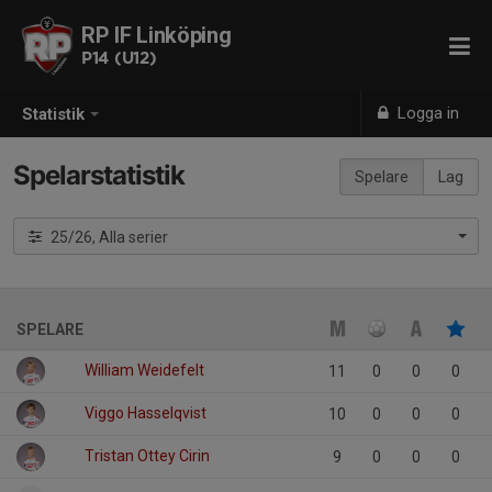
RP IF Linköping
P14 (U12)
Logga in
Statistik
Spelarstatistik
Spelare
Lag
25/26, Alla serier
SPELARE
William Weidefelt
11
0
0
0
Viggo Hasselqvist
10
0
0
0
Tristan Ottey Cirin
9
0
0
0