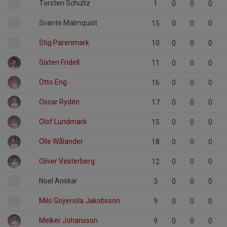
Torsten Schultz
1
0
0
0
Svante Malmquist
15
0
0
0
Stig Parenmark
10
0
0
0
Sixten Fridell
11
0
0
0
Otto Eng
16
0
0
0
Oscar Rydén
17
0
0
0
Olof Lundmark
15
0
0
0
Olle Wålander
18
0
0
0
Oliver Vesterberg
12
0
0
0
Noel Anskär
3
0
0
0
Milo Goyenola Jakobsson
9
0
0
0
Melker Johansson
9
0
0
0