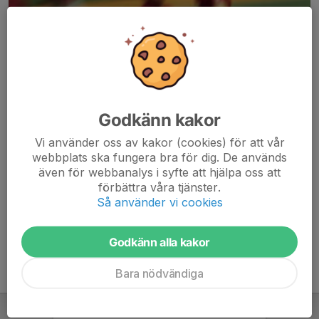
Godkänn kakor
Här hamnar automatiskt de senaste nyheterna på hemsidan. För
Vi använder oss av kakor (cookies) för att vår
att kunna börja administrera hemsidan loggar du in högst upp till
webbplats ska fungera bra för dig. De används
höger.
även för webbanalys i syfte att hjälpa oss att
förbättra våra tjänster.
/Svenskalag.se
Så använder vi cookies
Godkänn alla kakor
Bara nödvändiga