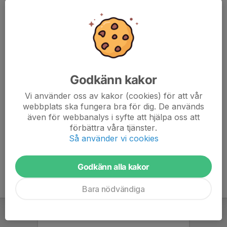
Max Darj
Godkänn kakor
Välkommen på Volontärs-träff den 17 oktober kl. 17:30-18:30 i
Vi använder oss av kakor (cookies) för att vår
Nya Munkens Aula. Ingång från centrum.
webbplats ska fungera bra för dig. De används
Janne Carmesten och Fredrik Lindblom håller i mötet.
även för webbanalys i syfte att hjälpa oss att
Välkomna!
förbättra våra tjänster.
Läs mer
Så använder vi cookies
Godkänn alla kakor
Bara nödvändiga