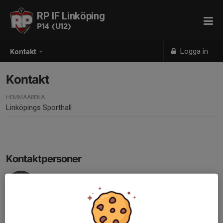
RP IF Linköping
P14 (U12)
Logga in
Kontakt
Kontakt
HEMMAARENA
Linköpings Sporthall
Kontaktpersoner
Rickard Rydén
Tränare
070-587 44 94
rickardryden@yahoo.se