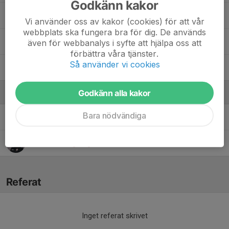
Godkänn kakor
Olof Lundmark
Vi använder oss av kakor (cookies) för att vår
webbplats ska fungera bra för dig. De används
Stig Parenmark
även för webbanalys i syfte att hjälpa oss att
förbättra våra tjänster.
Så använder vi cookies
William Weidefelt
Godkänn alla kakor
Ledare
Bara nödvändiga
Christian Nöjd
Tränare
Markus Wangberg
Tränare
Referat
Inget referat skrivet