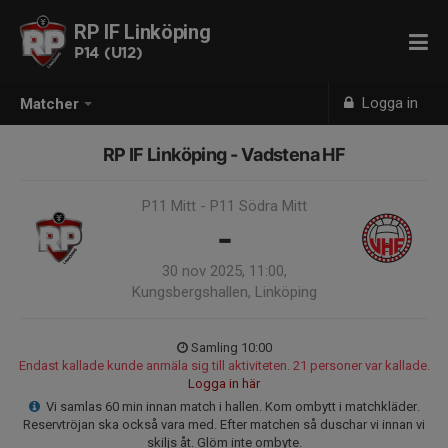
RP IF Linköping
P14 (U12)
Logga in
Matcher
RP IF Linköping - Vadstena HF
P11 Mitt - P11 Södra Mitt
-
30 nov 2025, 11:00,
Kungsbergshallen, Linköping
Samling 10:00
Endast kallade kunde anmäla sig till aktiviteten. 21 personer var kallade.
Logga in här
Vi samlas 60 min innan match i hallen. Kom ombytt i matchkläder.
Reservtröjan ska också vara med. Efter matchen så duschar vi innan vi
skiljs åt. Glöm inte ombyte.