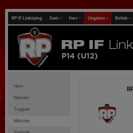
RP IF Linköping
Dam
Herr
Ungdom
Bollek
P14 (U12)
Hem
RP
Nyheter
Truppen
Matcher
Statistik