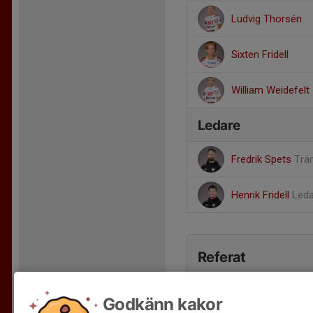
Ludvig Thorsén
Sixten Fridell
William Weidefelt
Ledare
Fredrik Spets
Trä
Henrik Fridell
Leda
Referat
Godkänn kakor