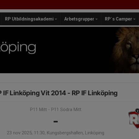
RP Utbildningsakademi
Arbetsgrupper
RP´s Camper
 IF Linköping Vit 2014 - RP IF Linköping
P11 Mitt - P11 Södra Mitt
-
23 nov 2025, 11:30, Kungsbergshallen, Linköping