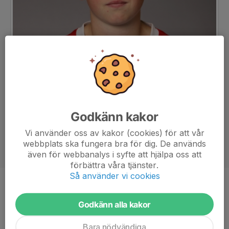
Godkänn kakor
Vi använder oss av kakor (cookies) för att vår
webbplats ska fungera bra för dig. De används
även för webbanalys i syfte att hjälpa oss att
förbättra våra tjänster.
Så använder vi cookies
Position
-
Godkänn alla kakor
Ålder
12 år
Bara nödvändiga