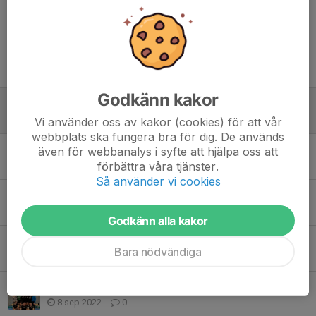
Tidigare nyheter
Snart dags för ny handbollssäsong!
7 aug 2025
0
Godkänn kakor
Vi är igång med säsongen 23/24!
25 aug 2023
0
Vi använder oss av kakor (cookies) för att vår
webbplats ska fungera bra för dig. De används
Vinst i Örebro
även för webbanalys i syfte att hjälpa oss att
förbättra våra tjänster.
22 okt 2022
0
Så använder vi cookies
Bra helg för RP IF HK, seger idag mot Alfta GIF!
9 okt 2022
0
Godkänn alla kakor
Premiären avklarad i Dam div 2!
Bara nödvändiga
8 okt 2022
0
Vi är igång med säsongen 22/23!!
8 sep 2022
0