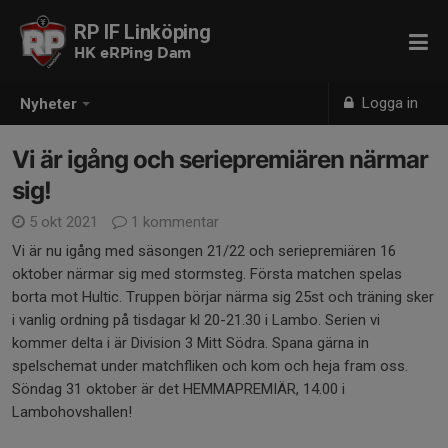
RP IF Linköping
HK eRPing Dam
Logga in
Nyheter
Vi är igång och seriepremiären närmar
sig!
5 okt 2021
1 kommentar
Vi är nu igång med säsongen 21/22 och seriepremiären 16
oktober närmar sig med stormsteg. Första matchen spelas
borta mot Hultic. Truppen börjar närma sig 25st och träning sker
i vanlig ordning på tisdagar kl 20-21.30 i Lambo. Serien vi
kommer delta i är Division 3 Mitt Södra. Spana gärna in
spelschemat under matchfliken och kom och heja fram oss.
Söndag 31 oktober är det HEMMAPREMIÄR, 14.00 i
Lambohovshallen!