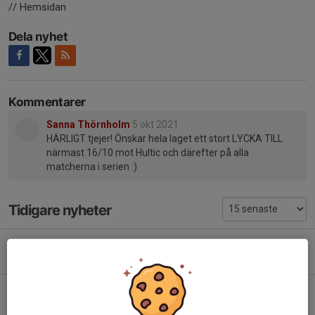
// Hemsidan
Dela nyhet
Kommentarer
Sanna Thörnholm
5 okt 2021
HÄRLIGT tjejer! Önskar hela laget ett stort LYCKA TILL
närmast 16/10 mot Hultic och därefter på alla
matcherna i serien :)
Tidigare nyheter
Snart dags för ny handbollssäsong!
7 aug 2025
0
Vi är igång med säsongen 23/24!
25 aug 2023
0