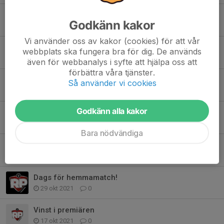
Vinst i Örebro
Godkänn kakor
22 okt 2022
0
Vi använder oss av kakor (cookies) för att vår
Bra helg för RP IF HK, seger idag mot Alfta GIF!
webbplats ska fungera bra för dig. De används
9 okt 2022
0
även för webbanalys i syfte att hjälpa oss att
förbättra våra tjänster.
Premiären avklarad i Dam div 2!
Så använder vi cookies
8 okt 2022
0
Godkänn alla kakor
Vi är igång med säsongen 22/23!!
8 sep 2022
0
Bara nödvändiga
Seriesegrare 21/22!!
22 mar 2022
0
Dags för hemmamatch!
29 okt 2021
0
Vinst i premiären
17 okt 2021
0