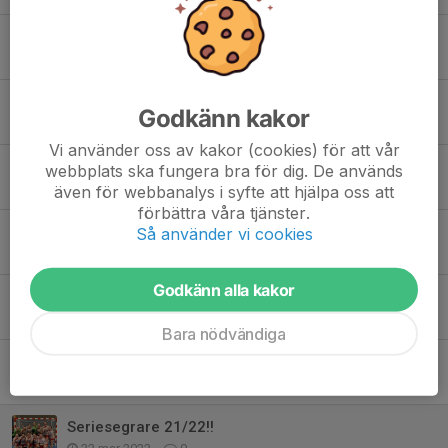
Snart dags för ny handbollssäsong!
7 aug 2025
0
Vi är igång med säsongen 23/24!
Godkänn kakor
25 aug 2023
0
Vi använder oss av kakor (cookies) för att vår
Vinst i Örebro
webbplats ska fungera bra för dig. De används
22 okt 2022
0
även för webbanalys i syfte att hjälpa oss att
förbättra våra tjänster.
Bra helg för RP IF HK, seger idag mot Alfta GIF!
Så använder vi cookies
9 okt 2022
0
Godkänn alla kakor
Premiären avklarad i Dam div 2!
8 okt 2022
0
Bara nödvändiga
Vi är igång med säsongen 22/23!!
8 sep 2022
0
Seriesegrare 21/22!!