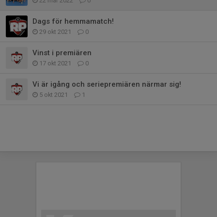
22 mar 2022
0
Dags för hemmamatch!
29 okt 2021
0
Vinst i premiären
17 okt 2021
0
Vi är igång och seriepremiären närmar sig!
5 okt 2021
1