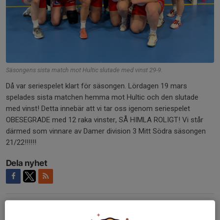
Säsongens sista match mot Hultic slutade med vinst 29-9.
Då var seriespelet klart för säsongen. Lördagen 19 mars
spelades sista matchen hemma mot Hultic och den slutade
med vinst! Detta innebär att vi tar oss igenom seriespelet
OBESEGRADE med 12 raka vinster, SÅ HIMLA ROLIGT! Vi står
därmed som vinnare av Damer division 3 Mitt Södra säsongen
21/22!!!!!!
Dela nyhet
Tidigare nyheter