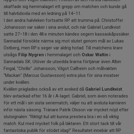
skaffade sig hemmalaget ett grepp om matchen och kunde gå
till halvtidsvila med en ledning på 14–11.
I den andra halvleken fortsatte RP att trumma på. Christoffer
Johansson var säker i sina avslut, och när Gabriel Lundkvist
satte 27–18 i den 48:e minuten kändes segern kassaskåpssäker.
Sannadal försökte närma sig mot slutet genom mål av Lukas
Östberg, men RP:s seger var aldrig hotad. Till matchens lirare
utsågs
Filip Nygren
i hemmalaget och
Oskar Waltin
i
Sannadals SK. Utöver de utsedda lirarna förtjänar även Albin
Fingal, "Chrille" Johansson, Vilgot Callheim och målvakten
"Mackan" (Marcus Gustavsson) extra plus för sina insatser
under kvällen.
Kvällen präglades också av ett avsked då
Gabriel Lundkvist
blev avtackad efter 16 år i A-laget. Gabriel, som även noterades
för ett mål i sin sista seriematch, väljer nu att avsluta karriären
inför nästa säsong. Tränare Patrik Olsson var mycket nöjd efter
slutsignalen: "Riktigt kul att kunna prestera bra i en så viktig
match. Kul med mycket folk på läktaren. Ett stort tack till vår
fantastiska publik för stödet idag!" Resultatet innebär att RP