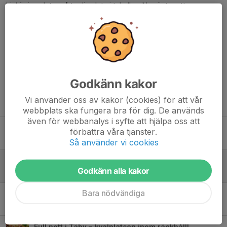
Linköping slutar på tredje plats i tabellen. Nu väntar ett
spännande kval mot IK Lågan, med start redan nästa helg på
hemmaplan i Linköping.
Dela nyhet
Godkänn kakor
Vi använder oss av kakor (cookies) för att vår
Tidigare nyheter
webbplats ska fungera bra för dig. De används
även för webbanalys i syfte att hjälpa oss att
Stabil seger mot Enköping!
förbättra våra tjänster.
24 mar, 22:20
0
Så använder vi cookies
Herrarna säkrade kvalplats efter segerfest i Sporthallen!
Godkänn alla kakor
14 mar, 23:24
0
Bara nödvändiga
Kvalplats i sikte- herrarna bjuder in till säsongens rysare!
13 mar, 20:39
0
Full pott i Täby – kvalplatsen inom räckhåll!