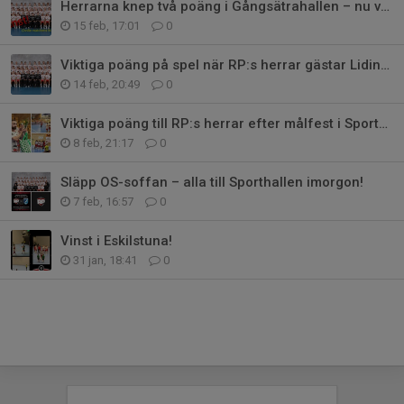
Herrarna knep två poäng i Gångsätrahallen – nu väntar derbyfest!
15 feb, 17:01
0
Viktiga poäng på spel när RP:s herrar gästar Lidingö SK!
14 feb, 20:49
0
Viktiga poäng till RP:s herrar efter målfest i Sporthallen!
8 feb, 21:17
0
Släpp OS-soffan – alla till Sporthallen imorgon!
7 feb, 16:57
0
Vinst i Eskilstuna!
31 jan, 18:41
0