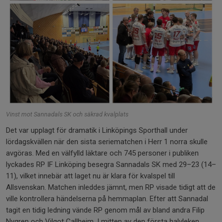
Vinst mot Sannadals SK och säkrad kvalplats
Det var upplagt för dramatik i Linköpings Sporthall under
lördagskvällen när den sista seriematchen i Herr 1 norra skulle
avgöras. Med en välfylld läktare och 745 personer i publiken
lyckades RP IF Linköping besegra Sannadals SK med 29–23 (14–
11), vilket innebär att laget nu är klara för kvalspel till
Allsvenskan. Matchen inleddes jämnt, men RP visade tidigt att de
ville kontrollera händelserna på hemmaplan. Efter att Sannadal
tagit en tidig ledning vände RP genom mål av bland andra Filip
Nygren och Vilgot Callheim. I mitten av den första halvleken