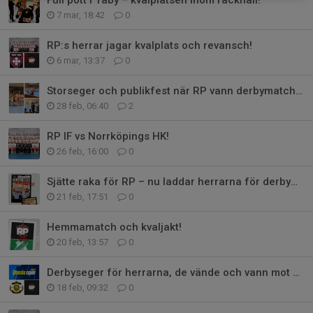
7 mar, 18:42
0
RP:s herrar jagar kvalplats och revansch!
6 mar, 13:37
0
Storseger och publikfest när RP vann derbymatchen!
28 feb, 06:40
2
RP IF vs Norrköpings HK!
26 feb, 16:00
0
Sjätte raka för RP – nu laddar herrarna för derbymatch!
21 feb, 17:51
0
Hemmamatch och kvaljakt!
20 feb, 13:57
0
Derbyseger för herrarna, de vände och vann mot HK Lejon!
18 feb, 09:32
0