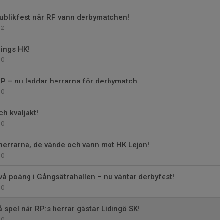
ublikfest när RP vann derbymatchen!
2
pings HK!
0
 RP – nu laddar herrarna för derbymatch!
0
 kvaljakt!
0
herrarna, de vände och vann mot HK Lejon!
0
vå poäng i Gångsätrahallen – nu väntar derbyfest!
0
 spel när RP:s herrar gästar Lidingö SK!
0