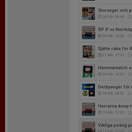
Storseger och p
28 feb, 06:40
RP IF vs Norrkö
26 feb, 16:00
Sjätte raka för
21 feb, 17:51
Hemmamatch och
20 feb, 13:57
Derbyseger för 
18 feb, 09:32
Herrarna knep t
15 feb, 17:01
Viktiga poäng på
14 feb, 20:49