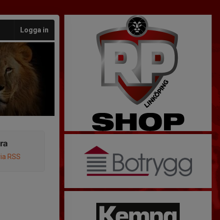
Logga in
ra
via RSS