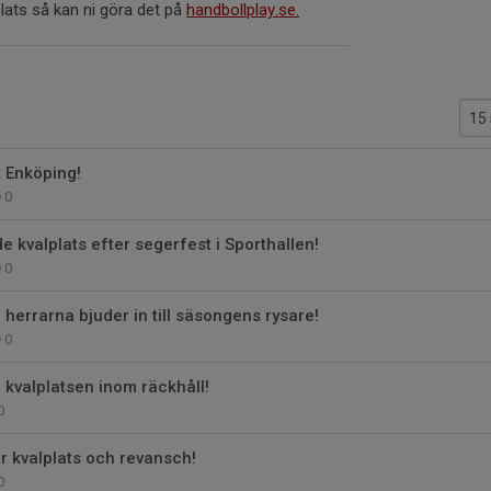
lats så kan ni göra det på
handbollplay.se.
t Enköping!
0
 kvalplats efter segerfest i Sporthallen!
0
e- herrarna bjuder in till säsongens rysare!
0
 – kvalplatsen inom räckhåll!
0
r kvalplats och revansch!
0