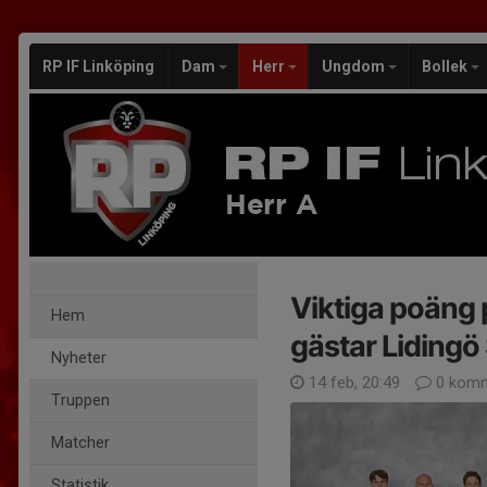
RP IF Linköping
Dam
Herr
Ungdom
Bollek
Herr A
Viktiga poäng 
Hem
gästar Lidingö
Nyheter
14 feb, 20:49
0 komm
Truppen
Matcher
Statistik