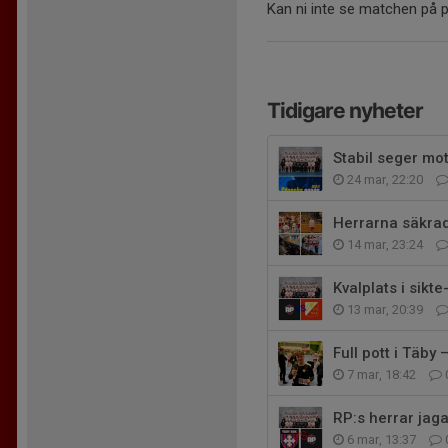
Kan ni inte se matchen på p
Tidigare nyheter
Stabil seger mo
24 mar, 22:20
Herrarna säkrade
14 mar, 23:24
Kvalplats i sikt
13 mar, 20:39
Full pott i Täby
7 mar, 18:42
RP:s herrar jaga
6 mar, 13:37