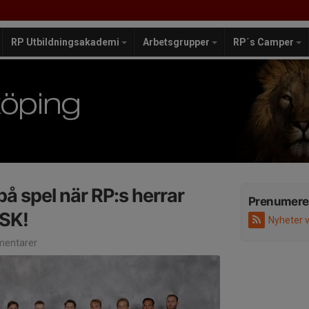
RP Utbildningsakademi
Arbetsgrupper
RP´s Camper
på spel när RP:s herrar
Prenumere
 SK!
Nyheter 
entarer