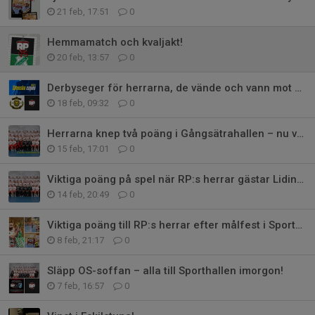
21 feb, 17:51
0
Hemmamatch och kvaljakt!
20 feb, 13:57
0
Derbyseger för herrarna, de vände och vann mot HK Lejon!
18 feb, 09:32
0
Herrarna knep två poäng i Gångsätrahallen – nu väntar derbyfest!
15 feb, 17:01
0
Viktiga poäng på spel när RP:s herrar gästar Lidingö SK!
14 feb, 20:49
0
Viktiga poäng till RP:s herrar efter målfest i Sporthallen!
8 feb, 21:17
0
Släpp OS-soffan – alla till Sporthallen imorgon!
7 feb, 16:57
0