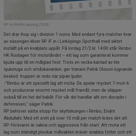
RP vs Rimbo säsong 25/26
Det drar ihop sig i division 1 norra. Med endast fyra matcher kvar
av säsongen kliver RP IF in i Linköpings Sporthall med siktet
inställt på en kvalplats uppåt. På lördag 21/2 kl. 14:00 står Rimbo
HK Roslagen för motståndet – ett lag som garanterat kommer
bjuda upp till en målglad fest. Trots en vecka kantad av lite
sjukstuga och småskavanker, ger tränare Patrik Olsson lugnande
besked: truppen är redo när pipan ljuder.
-"Rimbo är ett speciellt lag att möta. De spelar mycket 7-mot-6
och producerar enormt mycket mål framåt, men de släpper
också till en hel del bakåt. För vår del handlar allt om disciplin i
defensiven," säger Patrik.
RP behöver sätta stopp för skyttekungen i Rimbo, Endrit
Abdullahi. Med ett snitt på över 10 mål per match krävs det att
RP-försvaret är vakna och aggressiva från start. Att möta ett
lag som ständigt plockar målvakten kräver snabba fötter och ett