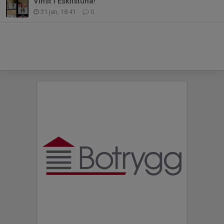
Vinst i Eskilstuna!
31 jan, 18:41
0