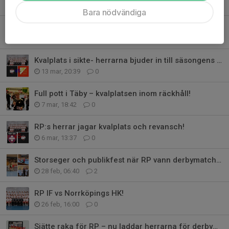
24 mar, 22:20
0
Bara nödvändiga
Herrarna säkrade kvalplats efter segerfest i Sporthallen!
14 mar, 23:24
0
Kvalplats i sikte- herrarna bjuder in till säsongens rysare!
13 mar, 20:39
0
Full pott i Täby – kvalplatsen inom räckhåll!
7 mar, 18:42
0
RP:s herrar jagar kvalplats och revansch!
6 mar, 13:37
0
Storseger och publikfest när RP vann derbymatchen!
28 feb, 06:40
2
RP IF vs Norrköpings HK!
26 feb, 16:00
0
Sjätte raka för RP – nu laddar herrarna för derbymatch!