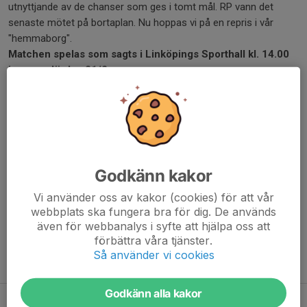
utnyttjande av de chanser som ges i tomt mål. RP vann det
senaste mötet på bortaplan. Nu hoppas vi på en repris i vår
"hemmaborg".
Matchen spelas som sagts i Linköpings Sporthall kl. 14.00
imorgon lördag 21/2.
Hjälp till att fylla hallen och skapa ett stort tryck på läktaren som
bär fram herrarna mot två nya poäng i kvalstriden!
Hoppas vi ses i hallen!
Om du/ni mot förmodan inte kan komma till hallen så sänds
matchen på
handbollplay.se
Godkänn kakor
Dela nyhet
Vi använder oss av kakor (cookies) för att vår
webbplats ska fungera bra för dig. De används
även för webbanalys i syfte att hjälpa oss att
förbättra våra tjänster.
Så använder vi cookies
Tidigare nyheter
Godkänn alla kakor
Stabil seger mot Enköping!