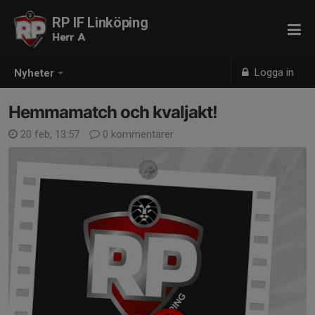
RP IF Linköping
Herr A
Logga in
Nyheter
Hemmamatch och kvaljakt!
20 feb, 13:57
0 kommentarer