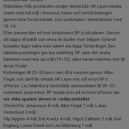
Statistiken från protokollet stödjer denna bild. HK Lejon inledde
starkt med två mål i shootout-fasen och behöll ledningen
genom hela första halvlek, som avslutades i hemmafavör med
18–14.
Efter pausen klev ett mer beslutsamt RP ut på planen. Genom
att täppa till bakåt och vinna de dueller man tidigare förlorat
lyckades laget sakta men säkert äta ikapp försprånget. Den
taktiska justeringen gav bra utdelning: RP vann den andra
halvleken med hela sju mål (19–12), vilket vände matchen helt till
deras fördel.
Kvitteringen till 23–23 kom i den 43:e minuten genom Albin
Fingal, och därifrån orkade HK Lejon inte stå emot RP:s
offensiv. Leo Malmberg fastställde slutresultatet till 30–33 i
matchens sista minut. RP visade prov på en bred offensiv där
nio olika spelare skrevs in i målprotokollet:
Christoffer Johansson 8 mål, Albin Fingal 7 mål, Lukas
Vesterlund 5 mål,
Filip Nygren 4 mål, Erik Krantz 4 mål, Vilgot Callheim 2 mål, Karl
Engberg, Lukas Frisell och Leo Malmberg 1 mål.