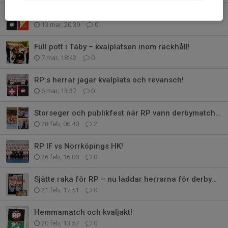
Kvalplats i sikte- herrarna bjuder in till säsongens rysare!
13 mar, 20:39
0
Full pott i Täby – kvalplatsen inom räckhåll!
7 mar, 18:42
0
RP:s herrar jagar kvalplats och revansch!
6 mar, 13:37
0
Storseger och publikfest när RP vann derbymatchen!
28 feb, 06:40
2
RP IF vs Norrköpings HK!
26 feb, 16:00
0
Sjätte raka för RP – nu laddar herrarna för derbymatch!
21 feb, 17:51
0
Hemmamatch och kvaljakt!
20 feb, 13:57
0