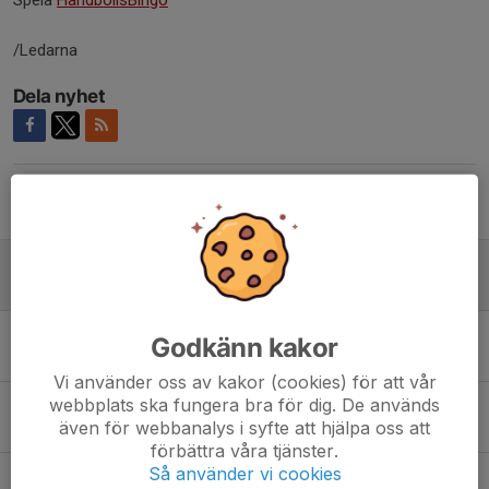
Spela
HandbollsBingo
/Ledarna
Dela nyhet
Tidigare nyheter
Tack för den här säsongen!
12 maj 2025
0
Påsklov!
Godkänn kakor
15 apr 2025
0
Vi använder oss av kakor (cookies) för att vår
webbplats ska fungera bra för dig. De används
Matcher i Nyköping!
även för webbanalys i syfte att hjälpa oss att
2 mar 2025
0
förbättra våra tjänster.
Så använder vi cookies
Frivillig Toabalsförsäljning - förtjänsten till lagkassan!