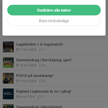
12 jan 2025
0
Godkänn alla kakor
Sista träning för i år!
14 dec 2024
0
Bara nödvändiga
Frivillig Bingolotto-försäljning - förtjänsten till lagkassan!
18 nov 2024
0
Lagaktivitet + A-lagsmatch!
17 nov 2024
1
Sammandrag i Norrköping, igen!
16 nov 2024
0
P2016 på landskamp!
10 nov 2024
0
Digitala Lagkassan är nu i gång!
6 nov 2024
0
Sammandrag i Norrköping!