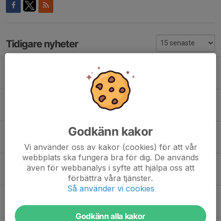
Tidigare nyheter
Tack för den här säsongen!
12 maj 2025
0
Påsklov!
15 apr 2025
0
Godkänn kakor
Matcher i Nyköping!
2 mar 2025
0
Vi använder oss av kakor (cookies) för att vår
webbplats ska fungera bra för dig. De används
Frivillig Toabalsförsäljning - förtjänsten till lagkassan!
även för webbanalys i syfte att hjälpa oss att
12 jan 2025
0
förbättra våra tjänster.
Så använder vi cookies
Sista träning för i år!
14 dec 2024
0
Godkänn alla kakor