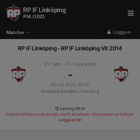
RP IF Linköping
P14 (U12)
Logga in
Matcher
RP IF Linköping - RP IF Linköping Vit 2014
P11 Mitt - P11 Södra Mitt
-
30 nov 2025, 09:30,
Kungsbergshallen, Linköping
Samling 08:30
Endast kallade kunde anmäla sig till aktiviteten. 20 personer var kallade.
Logga in här