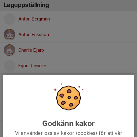
Laguppställning
Anton Bergman
Anton Eriksson
Charlie Eljarp
Egon Reinicke
Felix Weberg
Folke Bjarnolf
Olle Wålander
Godkänn kakor
Otto Eng
Vi använder oss av kakor (cookies) för att vår