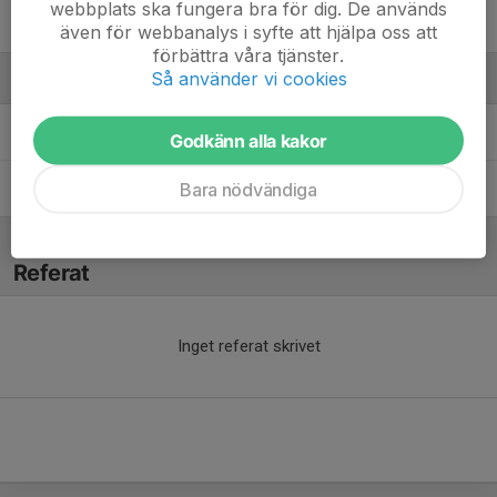
webbplats ska fungera bra för dig. De används
Svante Malmquist
även för webbanalys i syfte att hjälpa oss att
förbättra våra tjänster.
Så använder vi cookies
Ledare
Karin Wålander
Ledare
Godkänn alla kakor
Bara nödvändiga
Kristian Eng
Tränare
Referat
Inget referat skrivet