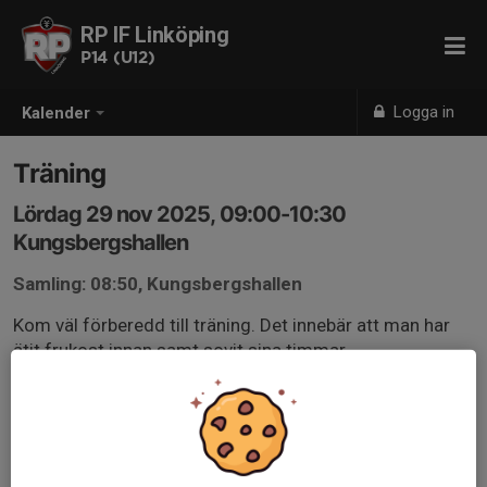
RP IF Linköping
P14 (U12)
Logga in
Kalender
Träning
Lördag 29 nov 2025, 09:00-10:30
Kungsbergshallen
Samling: 08:50, Kungsbergshallen
Kom väl förberedd till träning. Det innebär att man har
ätit frukost innan samt sovit sina timmar.
Ombytt och klar för inneträning kl 09.00.
Ta med inneskor, din boll och namnad vattenflaska.
Vi använder oss utav den första dörren in till
omklädningsrummet. Koden är densamma som förra