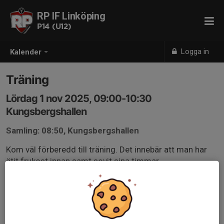
RP IF Linköping
P14 (U12)
Logga in
Kalender
Träning
Lördag 1 nov 2025, 09:00-10:30
Kungsbergshallen
Samling: 08:50, Kungsbergshallen
Kom väl förberedd till träning. Det innebär att man har
ätit frukost innan samt sovit sina timmar.
Ombytt och klar för inneträning kl 09.00.
Ta med inneskor, din boll och namnad vattenflaska.
Vi använder oss utav den första dörren in till
omklädningsrummet. Koden är densamma som förra