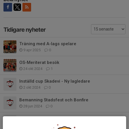
Tidigare nyheter
Träning med A-lags spelare
9 apr 2025
0
OS-Meriterat besök
24 okt 2024
1
Inställd cup Skadevi - Ny lagledare
2 okt 2024
0
Bemanning Stadsfest och Bonfire
28 jun 2024
0
Beställning av matchställ
9 jun 2024
0