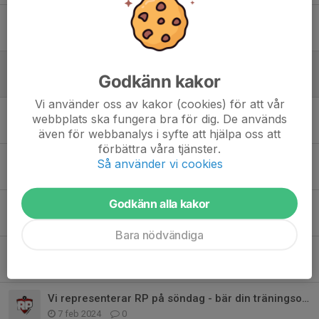
Sverige - Danmark 10 november
9 jun 2024
0
Sverige - Danmark 10 november
Godkänn kakor
9 jun 2024
0
Vi använder oss av kakor (cookies) för att vår
Kakförsäljning avslutad
webbplats ska fungera bra för dig. De används
22 maj 2024
0
även för webbanalys i syfte att hjälpa oss att
förbättra våra tjänster.
Försäljning Kakservice i maj
Så använder vi cookies
27 apr 2024
0
Godkänn alla kakor
Cup med P-12
8 apr 2024
0
Bara nödvändiga
Info från kioskansvarig, Therese
22 mar 2024
2
Vi representerar RP på söndag - bär din träningsoverall!
7 feb 2024
0