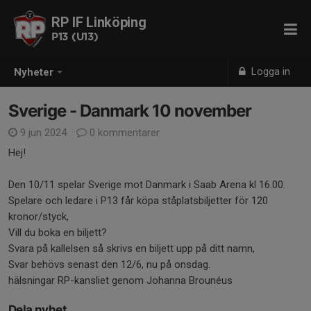
RP IF Linköping
P13 (U13)
Logga in
Nyheter
Sverige - Danmark 10 november
9 jun 2024
0 kommentarer
Hej!
Den 10/11 spelar Sverige mot Danmark i Saab Arena kl 16.00.
Spelare och ledare i P13 får köpa ståplatsbiljetter för 120
kronor/styck,
Vill du boka en biljett?
Svara på kallelsen så skrivs en biljett upp på ditt namn,
Svar behövs senast den 12/6, nu på onsdag.
hälsningar RP-kansliet genom Johanna Brounéus
Dela nyhet