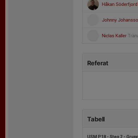
Håkan Söderfjor
Johnny Johanss
Niclas Kaller
Trän
Referat
Tabell
USM P18 - Steg 2 - Grup