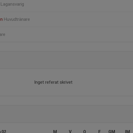
d
Lagansvarig
on
Huvudtränare
are
Inget referat skrivet
p 02
M
V
O
F
GM
IM