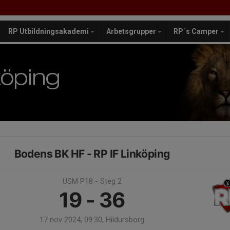
RP Utbildningsakademi
Arbetsgrupper
RP´s Camper
Bodens BK HF - RP IF Linköping
USM P18 - Steg 2
19 - 36
17 nov 2024, 09:30, Hildursborg