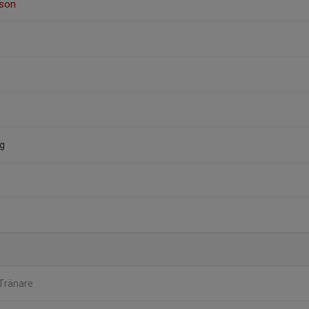
sson
rg
Tränare