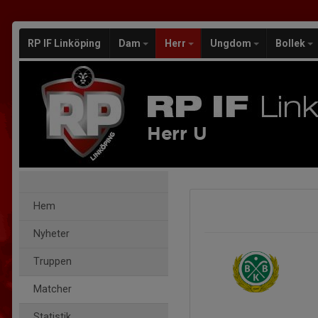
RP IF Linköping
Dam
Herr
Ungdom
Bollek
Herr U
Hem
Nyheter
Truppen
Matcher
Statistik