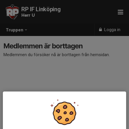
RP IF Linköping
Herr U
Logga in
Truppen
Medlemmen är borttagen
Medlemmen du försöker nå är borttagen från hemsidan.