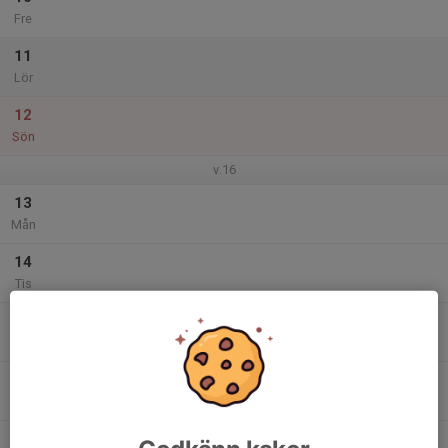
Fre
11
Lör
12
Sön
v.16
13
Mån
14
Tis
15
Ons
16
Tor
17