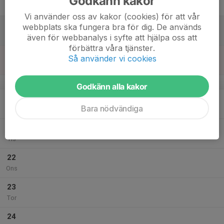
Godkänn kakor
Fre
Vi använder oss av kakor (cookies) för att vår
18
webbplats ska fungera bra för dig. De används
Lör
även för webbanalys i syfte att hjälpa oss att
förbättra våra tjänster.
19
Så använder vi cookies
Sön
v.17
Godkänn alla kakor
20
Bara nödvändiga
Mån
21
Tis
22
Ons
23
Tor
24