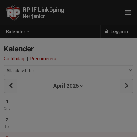
RP IF Linköping
Herrjunior
Logga in
Kalender
Kalender
Gå till idag
|
Prenumerera
April 2026
1
Ons
2
Tor