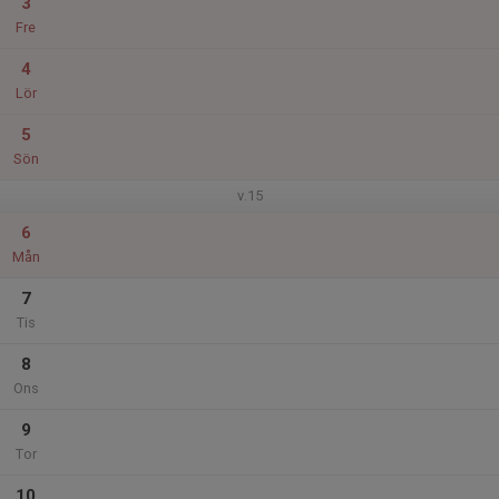
3
Fre
4
Lör
5
Sön
v.15
6
Mån
7
Tis
8
Ons
9
Tor
10