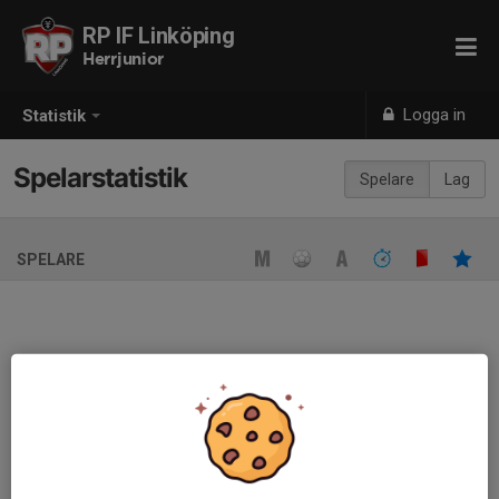
RP IF Linköping
Herrjunior
Logga in
Statistik
Spelarstatistik
Spelare
Lag
SPELARE
Ingen spelarstatistik sparad
När ni fyller i uppställning på respektive match visas statistiken
automatiskt på denna sida