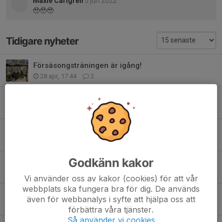
Maxie Carlgren
5 jun 2022
🥹🥹🥹
Tidigare nyheter
Försäsongsträningen är igång!
28 apr, 17:44
2
Matchvärdar bästa gänget
15 mar, 13:11
0
Överraskingsbesök i lördags
31 okt 2025
0
Godkänn kakor
Bästa gänget Parafinals i Eskilstuna
21 apr 2025
5
Vi använder oss av kakor (cookies) för att vår
webbplats ska fungera bra för dig. De används
Funkishandbollen på skolturné!
även för webbanalys i syfte att hjälpa oss att
19 okt 2024
0
förbättra våra tjänster.
Så använder vi cookies