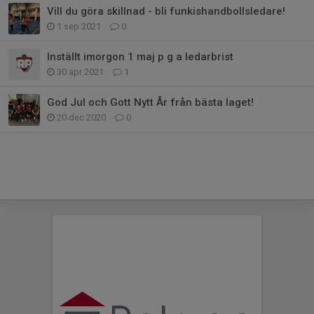
Vill du göra skillnad - bli funkishandbollsledare!
1 sep 2021
0
Inställt imorgon 1 maj p g a ledarbrist
30 apr 2021
1
God Jul och Gott Nytt År från bästa laget!
20 dec 2020
0