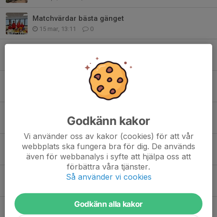
Matchvärdar bästa gänget
15 mar, 13:11
0
Överraskingsbesök i lördags
31 okt 2025
0
Bästa gänget Parafinals i Eskilstuna
21 apr 2025
5
Funkishandbollen på skolturné!
Godkänn kakor
19 okt 2024
0
Vi använder oss av kakor (cookies) för att vår
Snart kör vi igång!
webbplats ska fungera bra för dig. De används
7 aug 2023
0
även för webbanalys i syfte att hjälpa oss att
förbättra våra tjänster.
Avslutning med föräldramatch
Så använder vi cookies
13 maj 2023
0
Godkänn alla kakor
RP IF på Paradag! Välkomna!