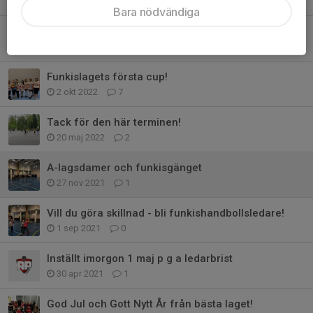
26 mar 2023
0
Bara nödvändiga
Härligt möte med match mot NKIK
10 dec 2022
0
Funkislagets första cup!
2 okt 2022
7
Tack för den här terminen!
20 maj 2022
2
A-lagsdamer och funkisgänget
27 nov 2021
1
Vill du göra skillnad - bli funkishandbollsledare!
1 sep 2021
0
Inställt imorgon 1 maj p g a ledarbrist
30 apr 2021
1
God Jul och Gott Nytt År från bästa laget!