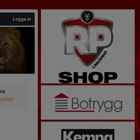
Logga in
ra
via RSS