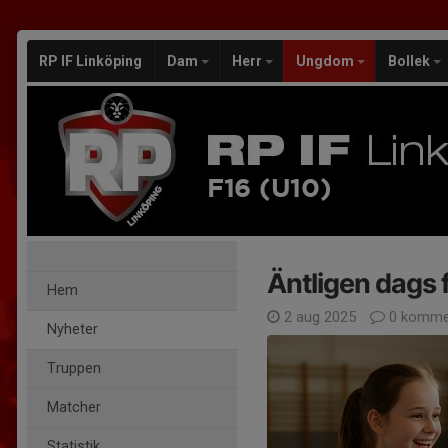
RP IF Linköping
Dam
Herr
Ungdom
Bollek
F16 (U10)
Äntligen dags 
Hem
2 aug 2025
0 komme
Nyheter
Truppen
Matcher
Statistik