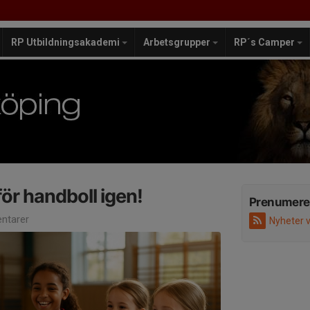
RP Utbildningsakademi
Arbetsgrupper
RP´s Camper
för handboll igen!
Prenumere
ntarer
Nyheter 