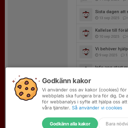
Sista dagen att 
13 sep 2025
Kallelse till fö
10 sep 2025
Vi behöver hjälp
9 sep 2025
1
Info ang start m
24 aug 2025
Godkänn kakor
Äntligen dags fö
Vi använder oss av kakor (cookies) för 
2 aug 2025
0
webbplats ska fungera bra för dig. De
för webbanalys i syfte att hjälpa oss att
våra tjänster.
Så använder vi cookies
Godkänn alla kakor
Bara nödv