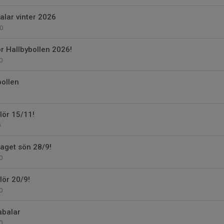
alar vinter 2026
0
ör Hallbybollen 2026!
0
bollen
 lör 15/11!
0
aget sön 28/9!
0
lör 20/9!
0
abalar
0