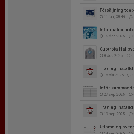
Försäljning toab
11 jan, 08:49
Information inf
16 dec 2025
Cuptröja Hallby
8 dec 2025
0
Träning inställd
16 okt 2025
Inför sammandr
27 sep 2025
Träning inställd 
19 sep 2025
Utlämning av to
14 sep 2025