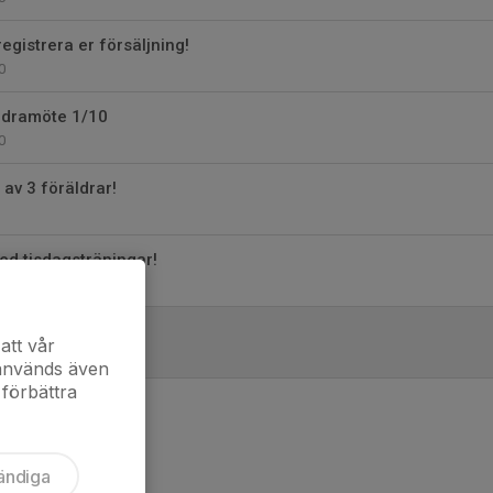
registrera er försäljning!
0
räldramöte 1/10
0
 av 3 föräldrar!
ed tisdagsträningar!
0
r handboll igen!
att vår
 används även
 förbättra
ändiga