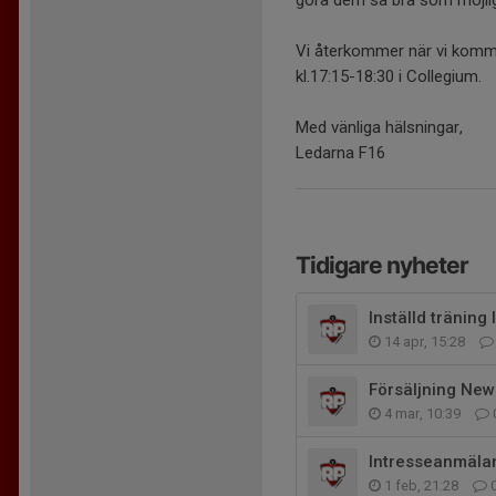
göra dem så bra som möjligt
Vi återkommer när vi komme
kl.17:15-18:30 i Collegium.
Med vänliga hälsningar,
Ledarna F16
Tidigare nyheter
Inställd träning
14 apr, 15:28
Försäljning Ne
4 mar, 10:39
Intresseanmäla
1 feb, 21:28