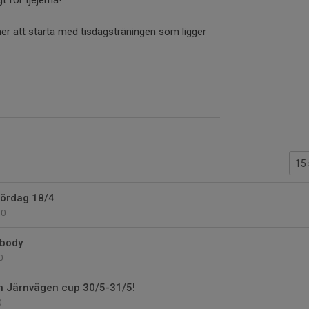
 för tjejerna!
r att starta med tisdagsträningen som ligger
 lördag 18/4
0
wbody
0
n Järnvägen cup 30/5-31/5!
0