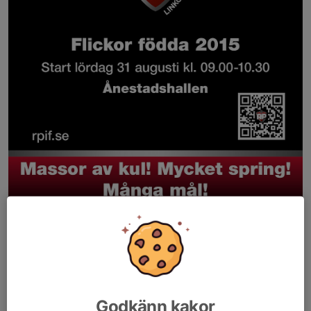
Dela nyhet
Godkänn kakor
Tidigare nyheter