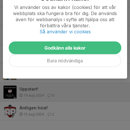
Vi använder oss av kakor (cookies) för att vår
webbplats ska fungera bra för dig. De används
B I N G O 🤾‍♀️
även för webbanalys i syfte att hjälpa oss att
30 okt 2025
1
förbättra våra tjänster.
Så använder vi cookies
Föräldra- och Cup-chat i Messenger
27 aug 2025
0
Godkänn alla kakor
Nu kör vi igen!
14 aug 2025
0
Bara nödvändiga
Lagpresentation F15 (U9)
17 okt 2024
0
Uppstart!
19 aug 2024
0
Äntligen höst!
13 aug 2024
2