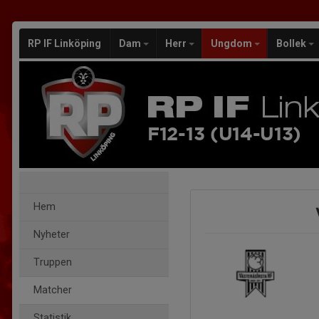
RP IF Linköping
Dam
Herr
Ungdom
Bollek
F12-13 (U14-U13)
Hem
Nyheter
Truppen
Matcher
Statistik