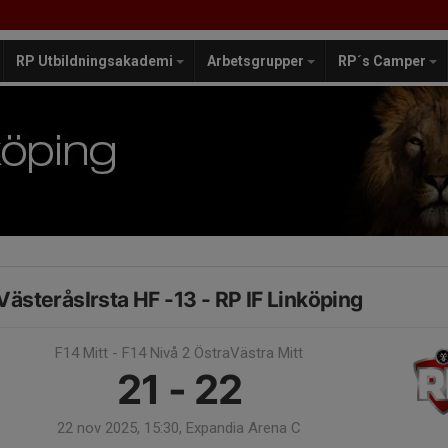
RP Utbildningsakademi
Arbetsgrupper
RP´s Camper
VästeråsIrsta HF -13 - RP IF Linköping
F14 Mitt - F14 Nivå 2 ÖstraVästra Mitt
21 - 22
22 nov 2025, 15:30, Expandia Arena C