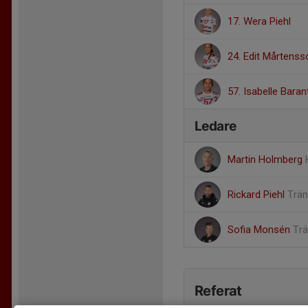
17. Wera Piehl
24. Edit Mårtenss
57. Isabelle Baran
Ledare
Martin Holmberg
Rickard Piehl
Trän
Sofia Monsén
Trä
Referat