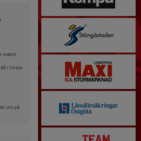
r
er match.
då i första
yter om på