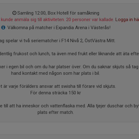
Samling 12:00, Box Hotell för samåkning
kunde anmäla sig till aktiviteten. 20 personer var kallade.
Logga in hä
Välkomna på matcher i Expandia Arena i Västerås!
ag spelar vi två seriematcher i F14 Nivå 2, ÖstVästra Mitt.
ordentlig frukost och lunch, ta även med frukt eller liknande att äta eft
åker i egen bil och om du har platser över. Om du saknar skjuts så tag 
hand kontakt med någon som har plats i bil.
t är varje förälders ansvar att swisha till förare vid skjuts.
För denna sträcka 150 kr
 till att ha inneskor och vattenflaska med. Alla tjejer duschar och b
plats efter match.