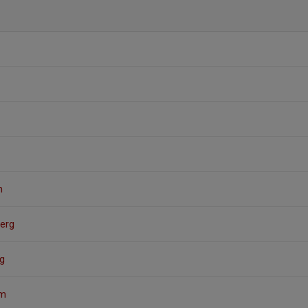
n
erg
g
öm