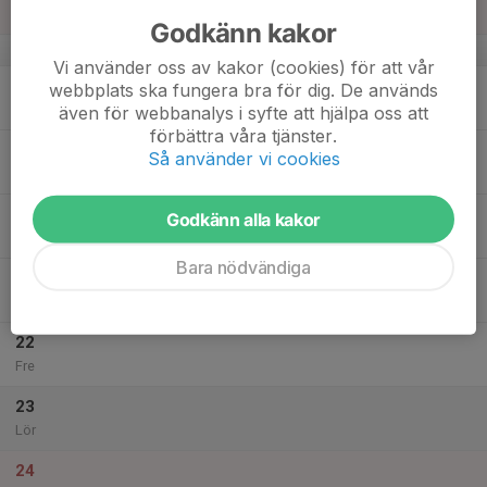
Sön
Godkänn kakor
v.12
Vi använder oss av kakor (cookies) för att vår
18
webbplats ska fungera bra för dig. De används
Mån
även för webbanalys i syfte att hjälpa oss att
förbättra våra tjänster.
19
Så använder vi cookies
Tis
20
Godkänn alla kakor
Ons
Bara nödvändiga
21
Tor
22
Fre
23
Lör
24