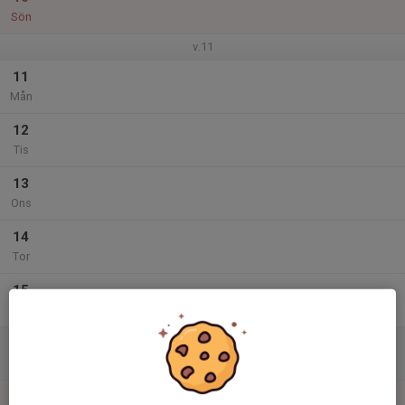
Sön
v.11
11
Mån
12
Tis
13
Ons
14
Tor
15
Fre
16
Lör
17