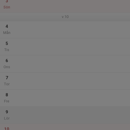
3
Sön
v.10
4
Mån
5
Tis
6
Ons
7
Tor
8
Fre
9
Lör
10