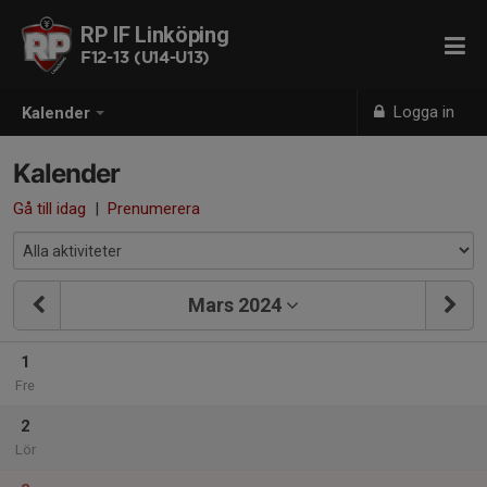
RP IF Linköping
F12-13 (U14-U13)
Logga in
Kalender
Kalender
Gå till idag
|
Prenumerera
Mars 2024
1
Fre
2
Lör