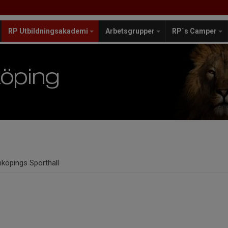
RP Utbildningsakademi
Arbetsgrupper
RP´s Camper
nköpings Sporthall