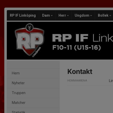
RP IF Linköping
Dam
Herr
Ungdom
Bollek
F10-11 (U15-16)
Kontakt
Hem
Li
HEMMAARENA
Nyheter
Truppen
Matcher
Statistik