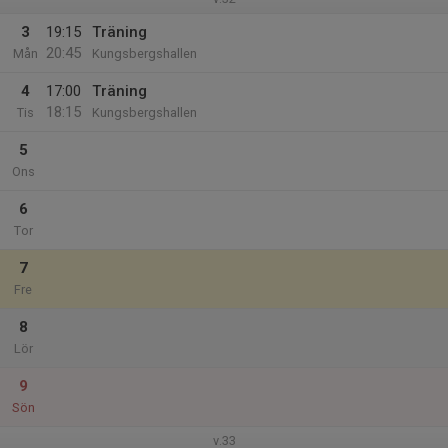
3
19:15
Träning
20:45
Mån
Kungsbergshallen
4
17:00
Träning
18:15
Tis
Kungsbergshallen
5
Ons
6
Tor
7
Fre
8
Lör
9
Sön
v.33