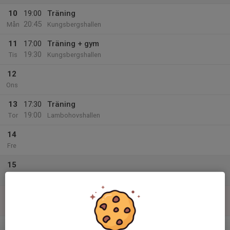
10
19:00
Träning
20:45
Mån
Kungsbergshallen
11
17:00
Träning + gym
19:30
Tis
Kungsbergshallen
12
Ons
13
17:30
Träning
19:00
Tor
Lambohovshallen
14
Fre
15
Lör
16
Sön
v.34