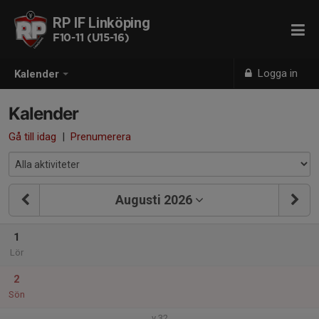
RP IF Linköping
F10-11 (U15-16)
Logga in
Kalender
Kalender
Gå till idag
|
Prenumerera
Augusti 2026
1
Lör
2
Sön
v.32