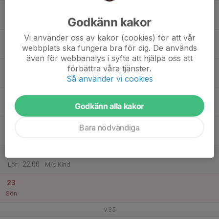
17
Godkänn kakor
Mån
Vi använder oss av kakor (cookies) för att vår
18
webbplats ska fungera bra för dig. De används
Tis
även för webbanalys i syfte att hjälpa oss att
19
förbättra våra tjänster.
Så använder vi cookies
Ons
20
Godkänn alla kakor
Tor
21
Bara nödvändiga
Fre
22
19:00
Wine and dine - Föräldrafest A-flick
22:00
Lör
M/s Kind
23
Sön
v.35