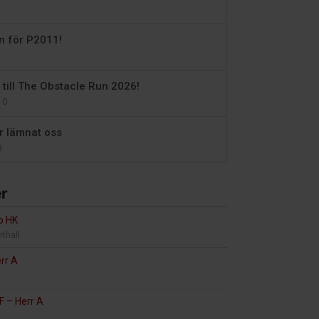
en för P2011!
 till The Obstacle Run 2026!
0
ar lämnat oss
3
r
 HK
rthall
rr A
HF
–
Herr A