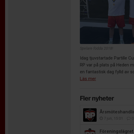
Spelare födda 2018!
Idag tjuvstartade Partille 
RP var på plats på Heden med
en fantastisk dag fylld av s
Läs mer
Fler nyheter
Årsmöteshandlin
7 jun, 15:01
0
Föreningslägret