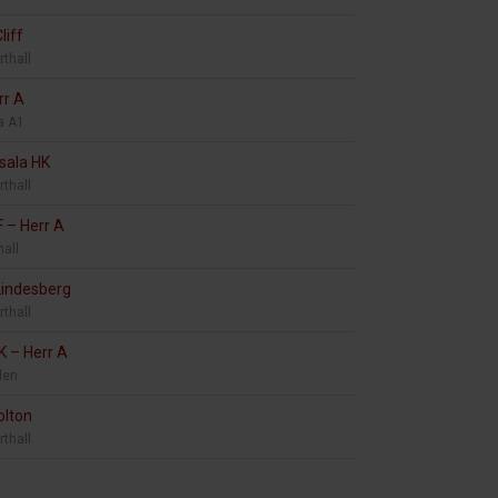
liff
rthall
rr A
a A1
sala HK
rthall
F
–
Herr A
hall
Lindesberg
rthall
SK
–
Herr A
len
olton
rthall