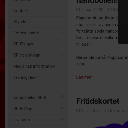
handbollen!
4 aug, 17:00
0 komme
Kontakt
Planerar du att flytta till Li
Styrelse
studier eller av annan anledn
fortsätta spela handboll?
Föreningsinfo
Då är du varmt välkommen a
RP IFs gym
till oss!
RP och skolan
Beroende på vår truppsam
dina...
Medicinsk information
Läs mer
Träningstider
Börja spela i RP IF
Fritidskortet
RP IF Play
2 jul, 13:59
0 kommen
Livescore