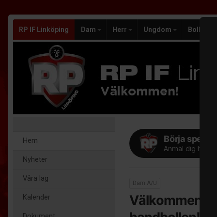
RP IF Linköping
Dam
Herr
Ungdom
Bollek
Välkommen!
Börja spela h
Hem
Anmäl dig här!
Nyheter
Våra lag
Dam A/U
Välkommen till 
Kalender
Dokument