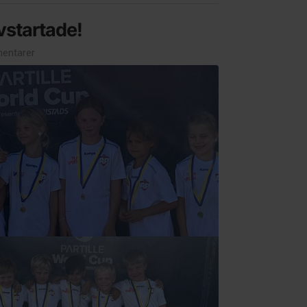
uvstartade!
entarer