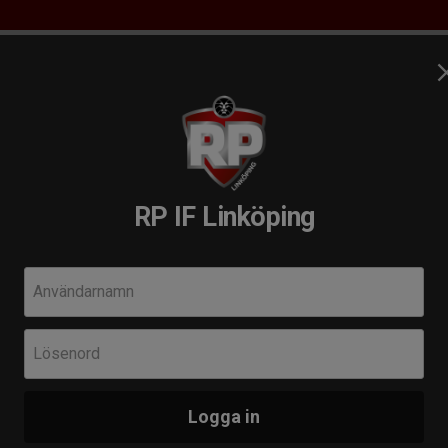
RP Utbildningsakademi
Arbetsgrupper
RP´s Camper
RP IF Linköping
andboll!
Kommande 
Användarnamn
Tis 25 aug 19:
Lösenord
Herr A
Amo HK
Linköping – och till
Logga in