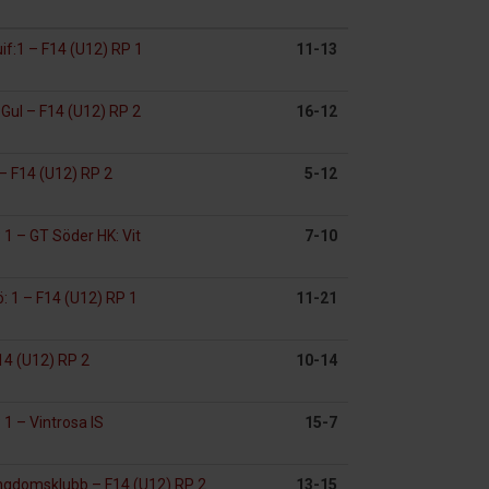
uif:1
–
F14 (U12) RP 1
11-13
:Gul
–
F14 (U12) RP 2
16-12
–
F14 (U12) RP 2
5-12
P 1
–
GT Söder HK: Vit
7-10
: 1
–
F14 (U12) RP 1
11-21
4 (U12) RP 2
10-14
P 1
–
Vintrosa IS
15-7
Ungdomsklubb
–
F14 (U12) RP 2
13-15