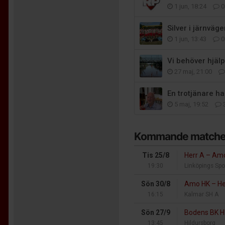
1 jun, 18:24
0
Silver i järnväg
1 jun, 13:43
0
Vi behöver hjälp
27 maj, 21:00
En trotjänare h
5 maj, 19:52
Kommande matche
Tis 25/8
Herr A
–
Amo
19:30
Linköpings Spo
Sön 30/8
Amo HK
–
He
16:15
Kalmar SH A
Sön 27/9
Bodens BK 
13:45
Hildursborg