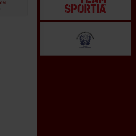
amer
r