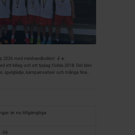
Cup 2026 med minihandbollen! 🤾☀️
 ett killag och ett tjejlag födda 2018. Det blev
ol, spelglädje, kämpainsatser och många fina...
gar är nu tillgängliga
 -26