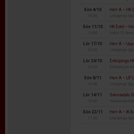
Sön 4/10
Herr A
–
HK C
18:30
Linköpings Spo
Sön 11/10
HK Eskil
–
He
15:00
Volvo CE Aren
Lör 17/10
Herr A
–
Upp
16:00
Linköpings Spo
Lör 24/10
Enköpings H
16:00
Enköping IH A-
Sön 8/11
Herr A
–
LIF 
16:00
Linköpings Spo
Lör 14/11
Sannadals 
16:00
Västertorpshal
Sön 22/11
Herr A
–
IK B
17:30
Linköpings Spo