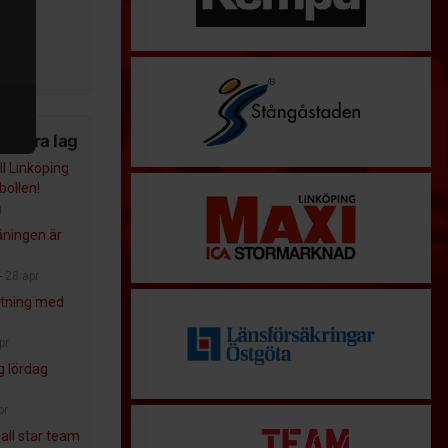
..
k
am
n våra lag
l Linköping
bollen!
g
äningen är
-
28 apr
tning med
pr
ng lördag
pr
 all star team