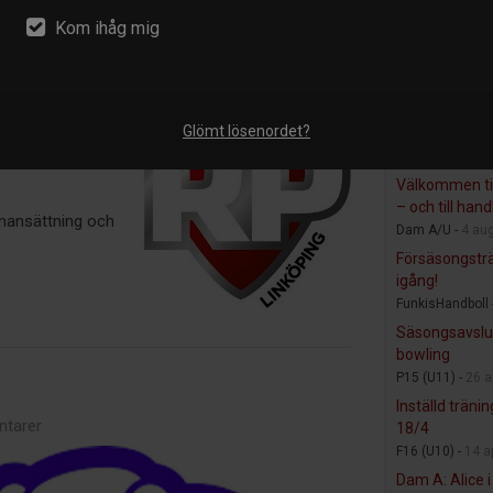
Följ oss på.
Kom ihåg mig
Faceboo
ntarer
Instagr
nköping för jobb,
ing, och vill
Glömt lösenordet?
tt höra av dig
Nyheter frå
Välkommen til
– och till hand
mansättning och
Dam A/U -
4 au
Försäsongstr
igång!
FunkisHandboll 
Säsongsavslu
bowling
P15 (U11) -
26 a
Inställd träni
tarer
18/4
F16 (U10) -
14 a
Dam A: Alice i