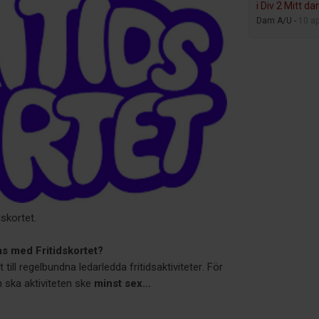
i Div 2 Mitt d
Dam A/U -
10 ap
skortet.
las med Fritidskortet?
till regelbundna ledarledda fritidsaktiviteter. För
 ska aktiviteten ske
minst sex...