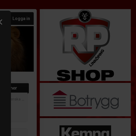
Logga in
matcher
30
| Svenska cupen 2026-2027 - Svenska cupens slutspel