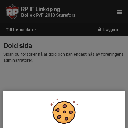
RP IF Linköping
Bollek P/F 2018 Sturefors
Logga in
Till hemsidan
Dold sida
Sidan du försöker nå är dold och kan endast nås av föreningens
administratörer.