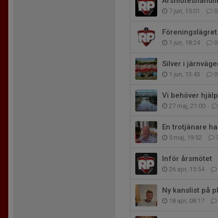
Årsmöteshandlin
7 jun, 15:01
0
Föreningslägret
1 jun, 18:24
0
Silver i järnväg
1 jun, 13:43
0
Vi behöver hjälp
27 maj, 21:00
En trotjänare h
5 maj, 19:52
Inför årsmötet
26 apr, 15:54
Ny kanslist på pl
18 apr, 08:17