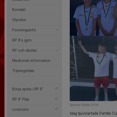
Kontakt
Styrelse
Föreningsinfo
RP IFs gym
RP och skolan
Medicinsk information
Träningstider
Börja spela i RP IF
RP IF Play
Spelare födda 2018!
Livescore
Idag tjuvstartade Partille 