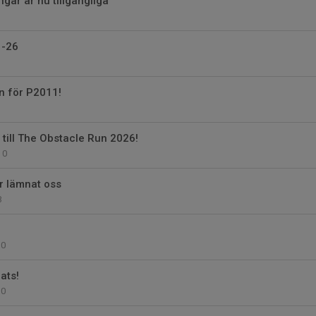
gar är nu tillgängliga
 -26
en för P2011!
 till The Obstacle Run 2026!
0
ar lämnat oss
3
0
ats!
0