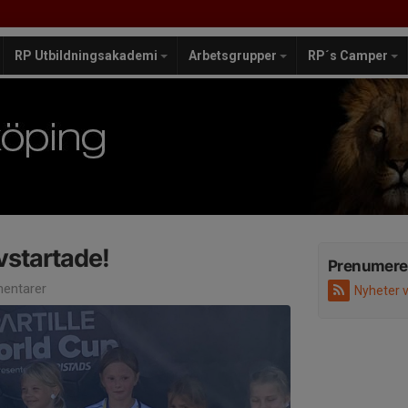
RP Utbildningsakademi
Arbetsgrupper
RP´s Camper
uvstartade!
Prenumere
entarer
Nyheter 