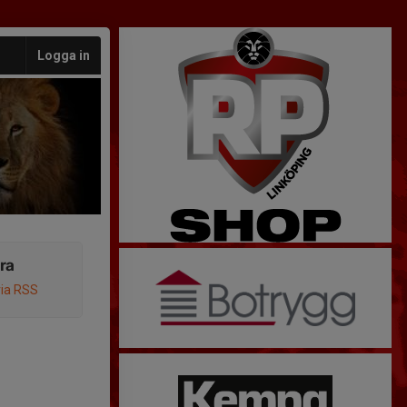
Logga in
ra
via RSS