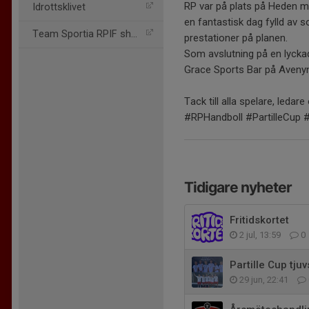
RP var på plats på Heden med
Idrottsklivet
en fantastisk dag fylld av 
Team Sportia RPIF shopen
prestationer på planen.
Som avslutning på en lyck
Grace Sports Bar på Avenyn 
Tack till alla spelare, leda
#RPHandboll #PartilleCup 
Tidigare nyheter
Fritidskortet
2 jul, 13:59
0
Partille Cup tju
29 jun, 22:41