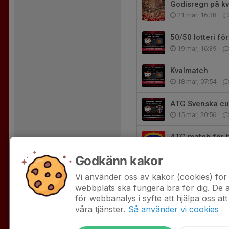
Godisregn på k
21 mar, 16:38
50/50 lotteri f
19 mar, 16:39
Kvalmatch
18 mar, 07:54
ATG Svenska c
15 mar, 20:56
ATG match för 
15 mar, 19:37
Godkänn kakor
Damerna möter 
Vi använder oss av kakor (cookies) för 
15 mar, 09:51
webbplats ska fungera bra för dig. De
för webbanalys i syfte att hjälpa oss att
våra tjänster.
Så använder vi cookies