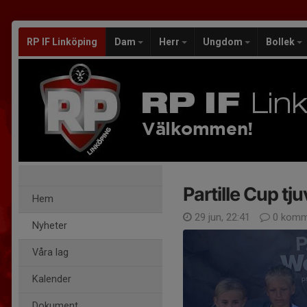
RP IF Linköping
Dam
Herr
Ungdom
Bollek
Välkommen!
Partille Cup tj
Hem
29 jun, 22:41
0 komm
Nyheter
Våra lag
Kalender
Dokument