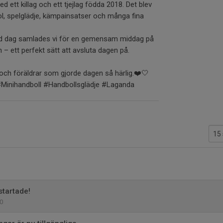
 ett killag och ett tjejlag födda 2018. Det blev
sol, spelglädje, kämpainsatser och många fina
ad dag samlades vi för en gemensam middag på
– ett perfekt sätt att avsluta dagen på.
re och föräldrar som gjorde dagen så härlig.❤️🤍
#Minihandboll #Handbollsglädje #Laganda
vstartade!
0