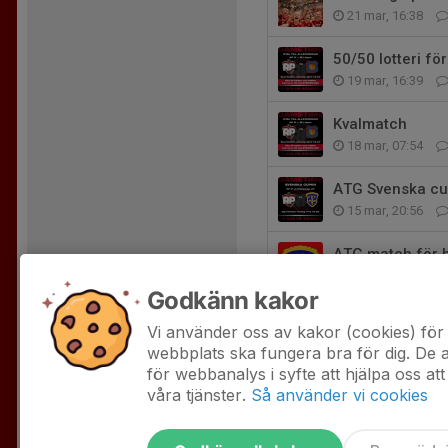
21 mar, 16:38
50/50 lotteri f
19 mar, 16:39
Kvalmatch
18 mar, 07:54
ATG Svenska c
15 mar, 20:56
ATG match för 
15 mar, 19:37
Godkänn kakor
Damerna möter 
Vi använder oss av kakor (cookies) för 
15 mar, 09:51
webbplats ska fungera bra för dig. De
för webbanalys i syfte att hjälpa oss att
våra tjänster.
Så använder vi cookies