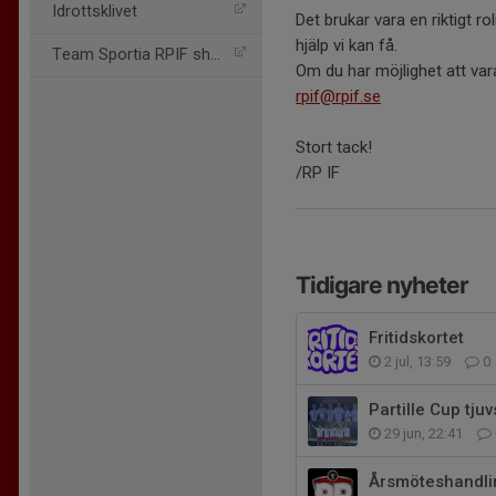
Idrottsklivet
Det brukar vara en riktigt r
hjälp vi kan få.
Team Sportia RPIF shopen
Om du har möjlighet att vara
rpif@rpif.se
Stort tack!
/RP IF
Tidigare nyheter
Fritidskortet
2 jul, 13:59
0
Partille Cup tju
29 jun, 22:41
Årsmöteshandlin