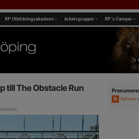
RP Utbildningsakademi
Arbetsgrupper
RP´s Camper
p till The Obstacle Run
Prenumere
Nyheter 
entarer