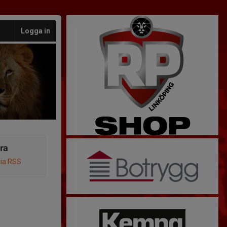
Logga in
ra
via RSS