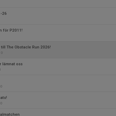
 -26
en för P2011!
 till The Obstacle Run 2026!
0
ar lämnat oss
3
0
ats!
0
valmatchen