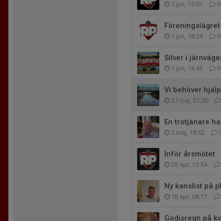
7 jun, 15:01
0
Föreningslägret
1 jun, 18:24
0
Silver i järnväg
1 jun, 13:43
0
Vi behöver hjälp
27 maj, 21:00
En trotjänare h
5 maj, 19:52
Inför årsmötet
26 apr, 15:54
Ny kanslist på pl
18 apr, 08:17
Godisregn på k