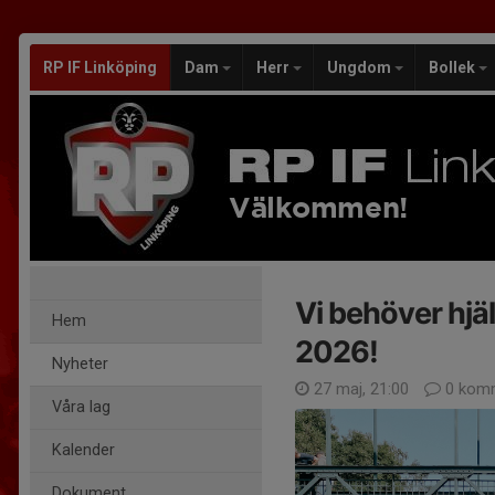
RP IF Linköping
Dam
Herr
Ungdom
Bollek
Välkommen!
Vi behöver hjäl
Hem
2026!
Nyheter
27 maj, 21:00
0 komm
Våra lag
Kalender
Dokument