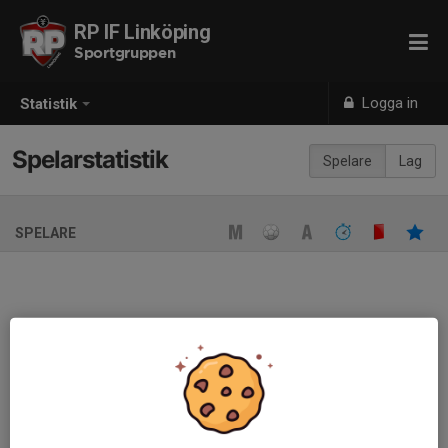
RP IF Linköping
Sportgruppen
Logga in
Statistik
Spelarstatistik
Spelare
Lag
SPELARE
Ingen spelarstatistik sparad
När ni fyller i uppställning på respektive match visas statistiken
automatiskt på denna sida