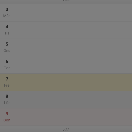
3
Mån
4
Tis
5
Ons
6
Tor
7
Fre
8
Lör
9
Sön
v.33