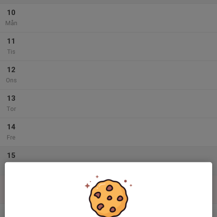
10
Mån
11
Tis
12
Ons
13
Tor
14
Fre
15
Lör
16
Sön
v.34