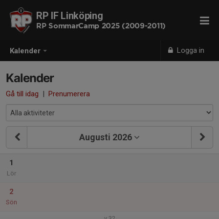
RP IF Linköping
RP SommarCamp 2025 (2009-2011)
Logga in
Kalender
Kalender
Gå till idag
|
Prenumerera
Augusti 2026
1
Lör
2
Sön
v.32