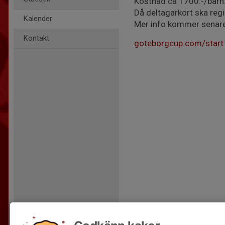
Kostnad ca 1700:-/barn
Då deltagarkort ska regi
Kalender
Mer info kommer senare 
Kontakt
goteborgcup.com/start