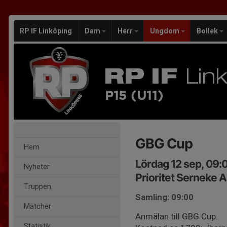
RP IF Linköping
Dam
Herr
Ungdom
Bollek
P15 (U11)
GBG Cup
Hem
Lördag 12 sep, 09:
Nyheter
Prioritet Serneke 
Truppen
Samling: 09:00
Matcher
Anmälan till GBG Cup.
Statistik