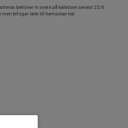
.
streras behöver ni svara på kallelsen senast 22/6.
men bifogar länk till hemsidan här.