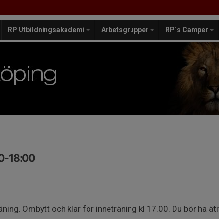
RP Utbildningsakademi
Arbetsgrupper
RP´s Camper
00-18:00
äning. Ombytt och klar för inneträning kl 17.00. Du bör ha äti