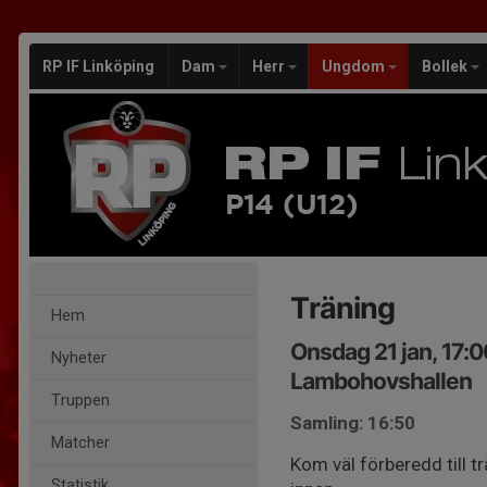
RP IF Linköping
Dam
Herr
Ungdom
Bollek
P14 (U12)
Träning
Hem
Onsdag 21 jan, 17:
Nyheter
Lambohovshallen
Truppen
Samling: 16:50
Matcher
Kom väl förberedd till tr
Statistik