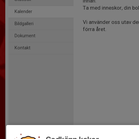
innan.
Ta med inneskor, din bo
Kalender
Vi använder oss utav d
Bildgalleri
förra året.
Dokument
Kontakt