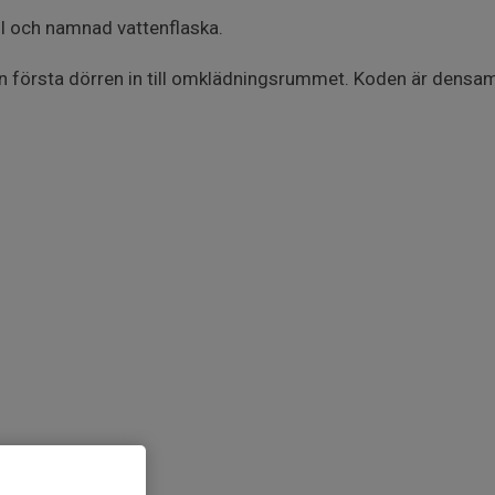
ll och namnad vattenflaska.
en första dörren in till omklädningsrummet. Koden är den