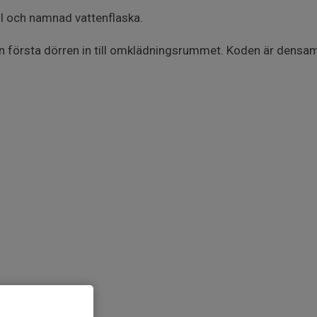
ll och namnad vattenflaska.
en första dörren in till omklädningsrummet. Koden är den