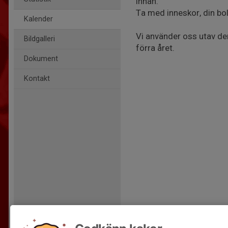
innan.
Ta med inneskor, din bo
Kalender
Vi använder oss utav d
Bildgalleri
förra året.
Dokument
Kontakt