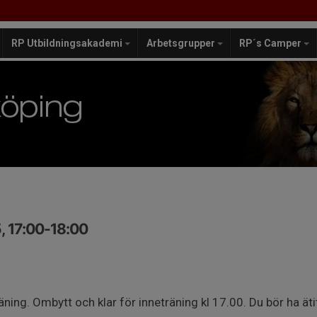
RP Utbildningsakademi
Arbetsgrupper
RP´s Camper
, 17:00-18:00
äning. Ombytt och klar för inneträning kl 17.00. Du bör ha äti