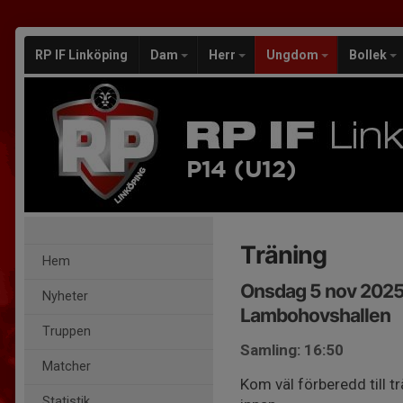
RP IF Linköping
Dam
Herr
Ungdom
Bollek
P14 (U12)
Träning
Hem
Onsdag 5 nov 2025
Nyheter
Lambohovshallen
Truppen
Samling: 16:50
Matcher
Kom väl förberedd till tr
Statistik