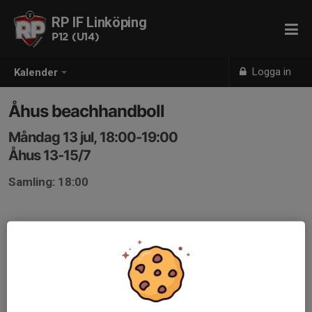
RP IF Linköping
P12 (U14)
Logga in
Kalender
Åhus beachhandboll
Måndag 13 jul, 18:00-19:00
Åhus 13-15/7
Samling: 18:00