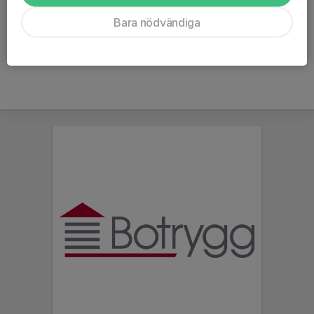
Ålder
23 år
Bara nödvändiga