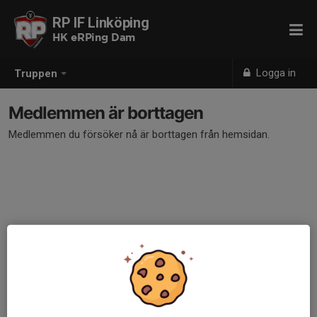
RP IF Linköping
HK eRPing Dam
Logga in
Truppen
Medlemmen är borttagen
Medlemmen du försöker nå är borttagen från hemsidan.