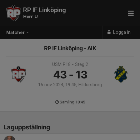
RP IF Linköping
Herr U
Logga in
Matcher
RP IF Linköping - AIK
USM P18 - Steg 2
43 - 13
16 nov 2024, 19:45, Hildursborg
Samling 18:45
Laguppställning