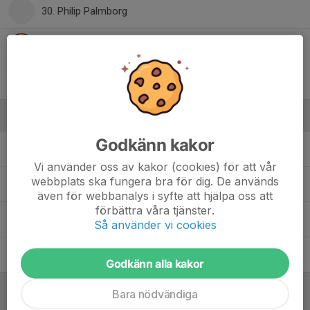
30. Philip Palmborg
32. Ludvig Krantz
41. Felix Frölich
Ledare
Godkänn kakor
Håkan Aronsson
Tränare
Vi använder oss av kakor (cookies) för att vår
webbplats ska fungera bra för dig. De används
Håkan Söderfjord
Lagansvarig
även för webbanalys i syfte att hjälpa oss att
förbättra våra tjänster.
Johnny Johansson
Huvudtränare
Så använder vi cookies
Niclas Kaller
Tränare
Godkänn alla kakor
Bara nödvändiga
Referat