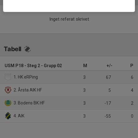
Inget referat skrivet
Tabell
USM P18 - Steg 2 - Grupp 02
M
+/-
P
1. HK eRPing
3
67
6
2. Årsta AIK HF
3
5
4
3. Bodens BK HF
3
-17
2
4. AIK
3
-55
0