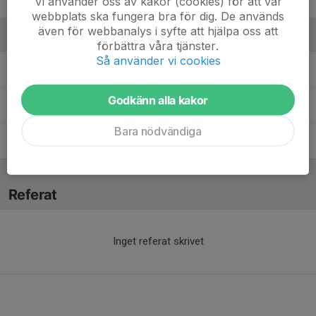
Vi använder oss av kakor (cookies) för att vår
56. Douglas Palmgren
webbplats ska fungera bra för dig. De används
även för webbanalys i syfte att hjälpa oss att
Ledare
förbättra våra tjänster.
Så använder vi cookies
Håkan Söderfjord
Lagansvarig
Godkänn alla kakor
Johnny Johansson
Huvudtränare
Bara nödvändiga
Niclas Kaller
Tränare
Referat
Inget referat skrivet