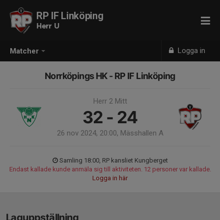
RP IF Linköping
Herr U
Logga in
Matcher
Norrköpings HK - RP IF Linköping
Herr 2 Mitt
32 - 24
26 nov 2024, 20:00, Mässhallen A
Samling 18:00, RP kansliet Kungberget
Endast kallade kunde anmäla sig till aktiviteten. 12 personer var kallade.
Logga in här
Laguppställning