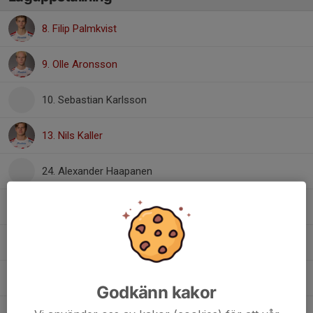
8. Filip Palmkvist
9. Olle Aronsson
10. Sebastian Karlsson
13. Nils Kaller
24. Alexander Haapanen
26. Victor Qvist
30. Leo Malmberg
32. Ludvig Krantz
Godkänn kakor