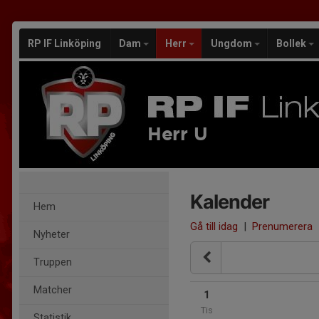
RP IF Linköping
Dam
Herr
Ungdom
Bollek
Herr U
Kalender
Hem
Gå till idag
|
Prenumerera
Nyheter
Truppen
Matcher
1
Tis
Statistik