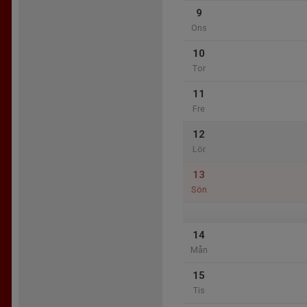
9
Ons
10
Tor
11
Fre
12
Lör
13
Sön
14
Mån
15
Tis