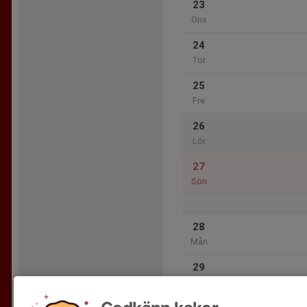
23
Ons
24
Tor
25
Fre
26
Lör
27
Sön
28
Mån
29
Tis