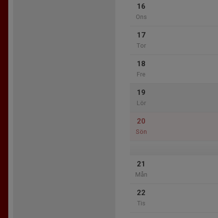
16
Ons
17
Tor
18
Fre
19
Lör
20
Sön
21
Mån
22
Tis