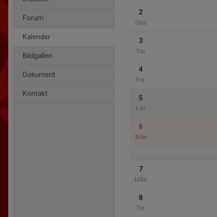
2
Forum
Ons
Kalender
3
Tor
Bildgalleri
4
Dokument
Fre
Kontakt
5
Lör
6
Sön
7
Mån
8
Tis