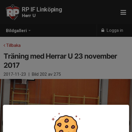
RP IF Linköping
Herr U
Logga in
Bildgalleri
Tillbaka
Träning med Herrar U 23 november
2017
2017-11-23
|
Bild
202
av 275