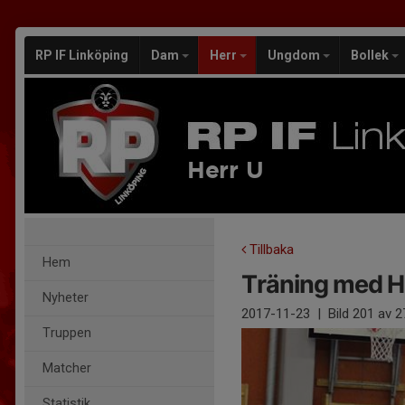
RP IF Linköping
Dam
Herr
Ungdom
Bollek
Herr U
Tillbaka
Hem
Träning med H
Nyheter
2017-11-23
|
Bild
201
av 2
Truppen
Matcher
Statistik