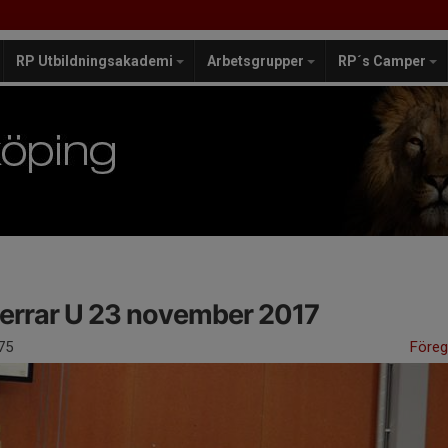
RP Utbildningsakademi
Arbetsgrupper
RP´s Camper
errar U 23 november 2017
75
Före