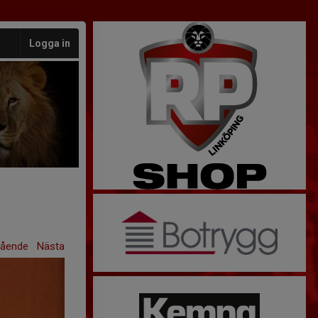
Logga in
gående
Nästa